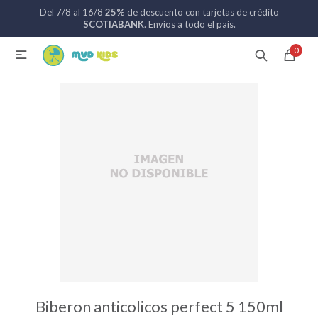
Del 7/8 al 16/8
25%
de descuento con tarjetas de crédito
MI CUENTA
SCOTIABANK
. Envíos a todo el país.
0

Catálogo
Nuevos ingresos
094 742 711
Coches de bebé
Sillas de auto
Lactancia
Baño
Biberon anticolicos perfect 5 150ml
Alimentación