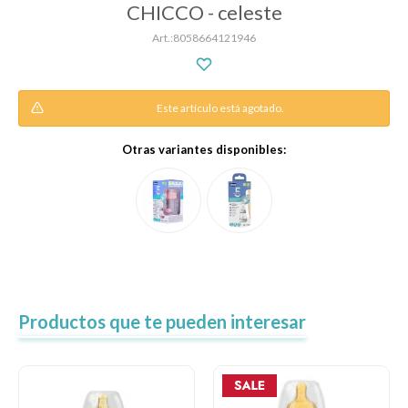
CHICCO - celeste
8058664121946
Descanso
Este artículo está agotado.
Paseo y seguridad
Otras variantes disponibles:
Estimulación primera infancia
Juguetes
Textiles
Productos que te pueden interesar
Bolsos y mochilas maternales