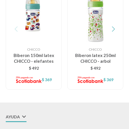
Lentes
Vestimenta
CHICCO
CHICCO
Gift cards
Biberon 150ml latex
Biberon latex 250ml
CHICCO - elefantes
CHICCO - arbol
$
492
$
492
Nuevos
$
369
$
369
Sale
Contacto
AYUDA
Local MVD Kids