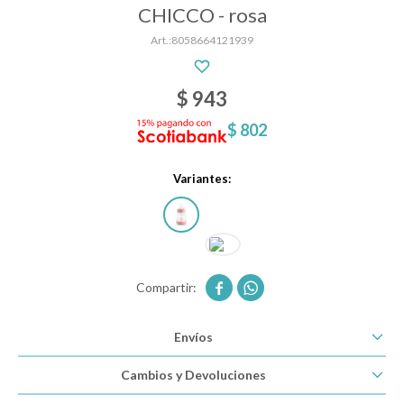
CHICCO - rosa
8058664121939
Descanso
$
943
Paseo y seguridad
$
802
Variantes:
Estimulación primera infancia
Juguetes


Textiles
Envíos
Cambios y Devoluciones
Bolsos y mochilas maternales