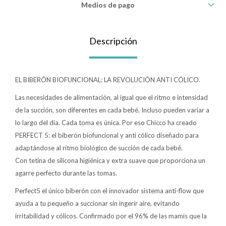
Medios de pago
Lentes
Descripción
Vestimenta
EL BIBERÓN BIOFUNCIONAL: LA REVOLUCIÓN ANTI CÓLICO.
Gift cards
Las necesidades de alimentación, al igual que el ritmo e intensidad
de la succión, son diferentes en cada bebé. Incluso pueden variar a
lo largo del día. Cada toma es única. Por eso Chicco ha creado
Nuevos
PERFECT 5: el biberón biofuncional y anti cólico diseñado para
adaptándose al ritmo biológico de succión de cada bebé.
Sale
Con tetina de silicona higiénica y extra suave que proporciona un
agarre perfecto durante las tomas.
Contacto
Perfect5 el único biberón con el innovador sistema anti-flow que
ayuda a tu pequeño a succionar sin ingerir aire, evitando
Local MVD Kids
irritabilidad y cólicos. Confirmado por el 96% de las mamis que la