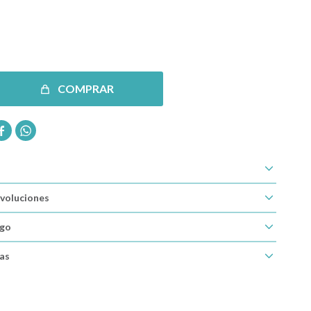
COMPRAR


voluciones
ago
cas