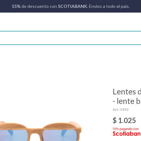
15%
de descuento con
SCOTIABANK
. Envíos a todo el país.
Lentes 
- lente 
5492
$
1.025