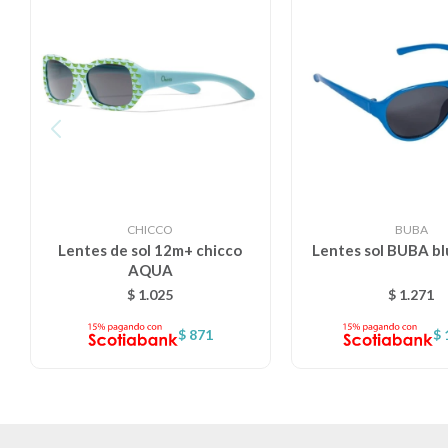
CHICCO
BUBA
Lentes de sol 12m+ chicco
Lentes sol BUBA b
AQUA
$
1.025
$
1.271
$
871
$