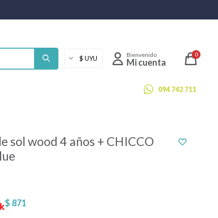
0
094 742 711
de sol wood 4 años + CHICCO
blue
$
871