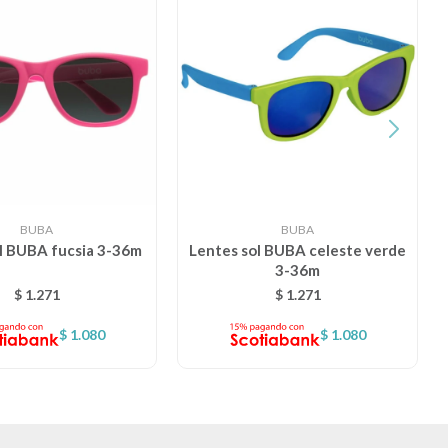
BUBA
BUBA
l BUBA fucsia 3-36m
Lentes sol BUBA celeste verde
3-36m
$
1.271
$
1.271
$
1.080
$
1.080